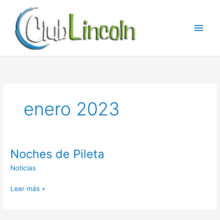
Ir
al
Men
contenido
princ
enero 2023
Noches de Pileta
Noticias
Noches
Leer más »
de
Pileta