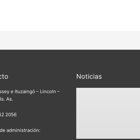
cto
Noticias
sey e Ituzaingó – Lincoln –
Bs. As.
42 2056
de administración: