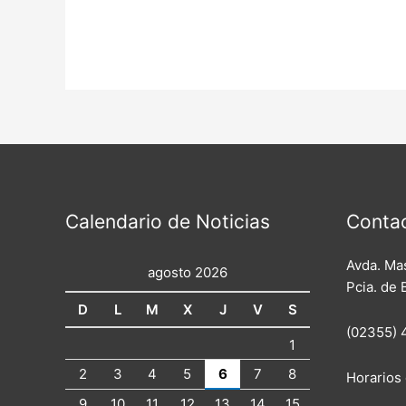
Calendario de Noticias
Conta
Avda. Mas
agosto 2026
Pcia. de 
D
L
M
X
J
V
S
(02355) 
1
2
3
4
5
6
7
8
Horarios 
9
10
11
12
13
14
15